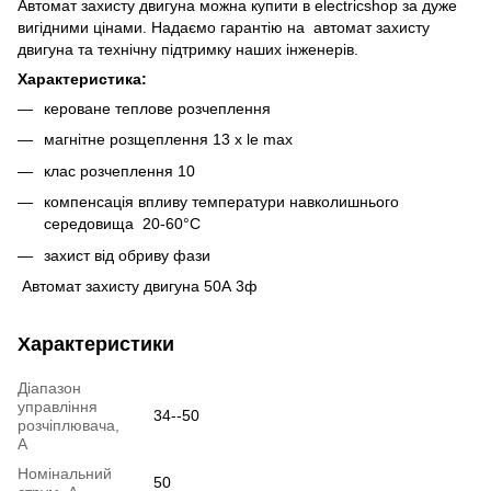
Автомат захисту двигуна можна купити в electricshop за дуже
вигідними цінами. Надаємо гарантію на автомат захисту
двигуна та технічну підтримку наших інженерів.
Характеристика:
кероване теплове розчеплення
магнітне розщеплення 13 x le max
клас розчеплення 10
компенсація впливу температури навколишнього
середовища 20-60°С
захист від обриву фази
Автомат захисту двигуна 50А 3ф
Характеристики
Діапазон
управління
34--50
розчіплювача,
А
Номінальний
50