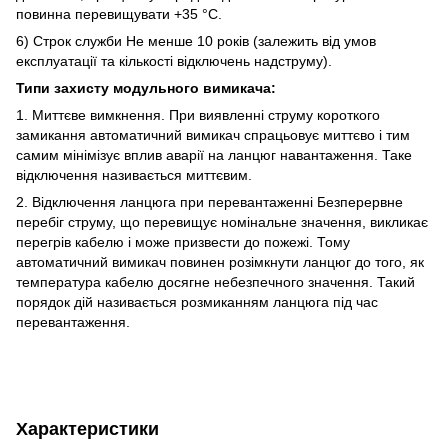
повинна перевищувати +35 °C.
6) Строк служби Не менше 10 років (залежить від умов
експлуатації та кількості відключень надструму).
Типи захисту модульного вимикача:
1. Миттєве вимкнення. При виявленні струму короткого
замикання автоматичний вимикач спрацьовує миттєво і тим
самим мінімізує вплив аварії на ланцюг навантаження. Таке
відключення називається миттєвим.
2. Відключення ланцюга при перевантаженні Безперервне
перебіг струму, що перевищує номінальне значення, викликає
перегрів кабелю і може призвести до пожежі. Тому
автоматичний вимикач повинен розімкнути ланцюг до того, як
температура кабелю досягне небезпечного значення. Такий
порядок дій називається розмиканням ланцюга під час
перевантаження.
Характеристики