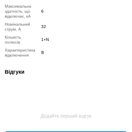
Максимальна
здатність, що
6
відключає, кА
Номінальний
32
струм, А
Кількість
1+N
полюсів
Характеристика
B
відключення
Відгуки
Додайте перший відгук