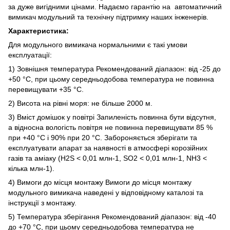
за дуже вигідними цінами. Надаємо гарантію на автоматичний
вимикач модульний та технічну підтримку наших інженерів.
Характеристика:
Для модульного вимикача нормальними є такі умови
експлуатації:
1) Зовнішня температура Рекомендований діапазон: від -25 до
+50 °C, при цьому середньодобова температура не повинна
перевищувати +35 °C.
2) Висота на рівні моря: не більше 2000 м.
3) Вміст домішок у повітрі Запиленість повинна бути відсутня,
а відносна вологість повітря не повинна перевищувати 85 %
при +40 °C і 90% при 20 °C. Забороняється зберігати та
експлуатувати апарат за наявності в атмосфері корозійних
газів та аміаку (H2S < 0,01 млн-1, SO2 < 0,01 млн-1, NH3 <
кілька млн-1).
4) Вимоги до місця монтажу Вимоги до місця монтажу
модульного вимикача наведені у відповідному каталозі та
інструкції з монтажу.
5) Температура зберігання Рекомендований діапазон: від -40
до +70 °C, при цьому середньодобова температура не