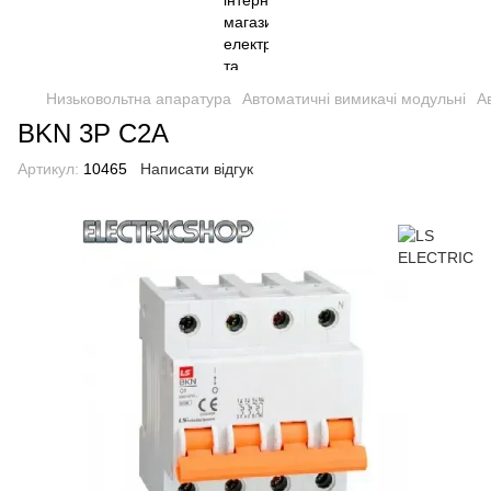
Низьковольтна апаратура
Автоматичні вимикачі модульні
А
BKN 3P C2A
Артикул:
10465
Написати відгук