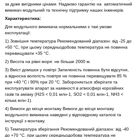
за дуже вигідними цінами. Надаємо гарантію на автоматичний
вимикач модульний та технічну підтримку наших інженерів.
Характеристика:
Для модульного вимикача нормальними є такі умови
експлуатації:
1) Зовнішня температура Рекомендований діапазон: від -25 до
+50 °C, при цьому середньодобова температура не повинна
перевищувати +35 °C.
2) Висота на рівні моря: не більше 2000 м.
3) Вміст домішок у повітрі Запиленість повинна бути відсутня,
а відносна вологість повітря не повинна перевищувати 85 %
при +40 °C і 90% при 20 °C. Забороняється зберігати та
експлуатувати апарат за наявності в атмосфері корозійних
газів та аміаку (H2S < 0,01 млн-1, SO2 < 0,01 млн-1, NH3 <
кілька млн-1).
4) Вимоги до місця монтажу Вимоги до місця монтажу
модульного вимикача наведені у відповідному каталозі та
інструкції з монтажу.
5) Температура зберігання Рекомендований діапазон: від -40
до +70 °C, при цьому середньодобова температура не