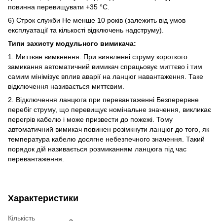
повинна перевищувати +35 °C.
6) Строк служби Не менше 10 років (залежить від умов
експлуатації та кількості відключень надструму).
Типи захисту модульного вимикача:
1. Миттєве вимкнення. При виявленні струму короткого
замикання автоматичний вимикач спрацьовує миттєво і тим
самим мінімізує вплив аварії на ланцюг навантаження. Таке
відключення називається миттєвим.
2. Відключення ланцюга при перевантаженні Безперервне
перебіг струму, що перевищує номінальне значення, викликає
перегрів кабелю і може призвести до пожежі. Тому
автоматичний вимикач повинен розімкнути ланцюг до того, як
температура кабелю досягне небезпечного значення. Такий
порядок дій називається розмиканням ланцюга під час
перевантаження.
Характеристики
Кількість