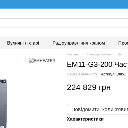
Вуличні ліхтарі
Радіоуправління краном
Про
Головна
Приводна техніка
Частот
EM11-G3-200 Час
Немає в наявності
Артикул: 10851
224 829 грн
Повідомити, коли з'яви
Характеристики