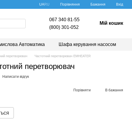
Порівняння
UA
RU
Бажання
Вхід
067 340 81-55
Мій кошик
(800) 301-052
мислова Автоматика
Шафа керування насосом
ний перетворювач
Частотний перетворювач EMHEATER
тотний перетворювач
Написати відгук
Порівняти
В бажання
ться