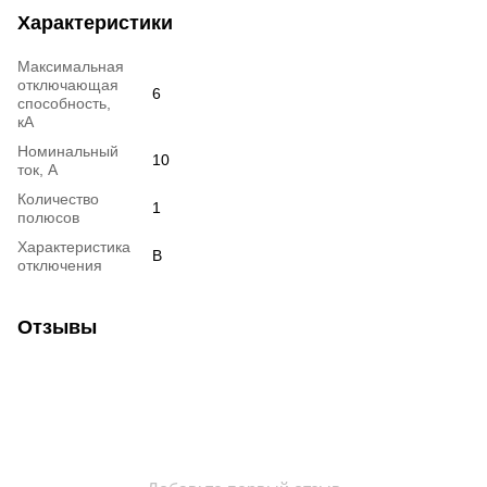
Характеристики
Максимальная
отключающая
6
способность,
кА
Номинальный
10
ток, А
Количество
1
полюсов
Характеристика
B
отключения
Отзывы