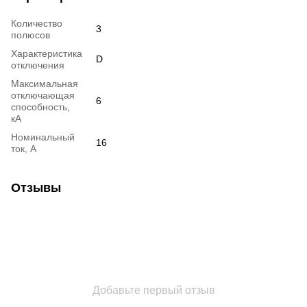
Количество
3
полюсов
Характеристика
D
отключения
Максимальная
отключающая
6
способность,
кА
Номинальный
16
ток, А
Отзывы
Добавьте первый отзыв