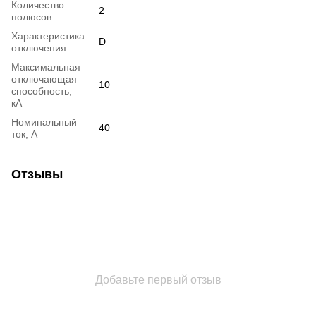
Количество
2
полюсов
Характеристика
D
отключения
Максимальная
отключающая
10
способность,
кА
Номинальный
40
ток, А
Отзывы
Добавьте первый отзыв