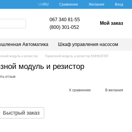
Сравнение
UA
RU
Желания
Вход
067 340 81-55
Мой заказ
(800) 301-052
шленная Автоматика
Шкаф управления насосом
озной модуль и резистор
Тормозной модуль и резистор EMHEATER
ной модуль и резистор
ить отзыв
К сравнению
В желания
Быстрый заказ