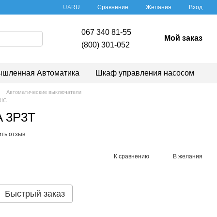
Сравнение
UA
RU
Желания
Вход
067 340 81-55
Мой заказ
(800) 301-052
шленная Автоматика
Шкаф управления насосом
Автоматические выключатели
RIC
A 3P3T
ить отзыв
К сравнению
В желания
Быстрый заказ