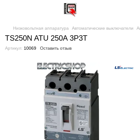
Низковольтная аппаратура
Автоматические выключатели
А
TS250N ATU 250A 3P3T
Артикул:
10069
Оставить отзыв