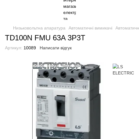
Низьковольтна апаратура
Автоматичні вимикачі
Автоматичн
TD100N FMU 63A 3P3T
Артикул:
10089
Написати відгук