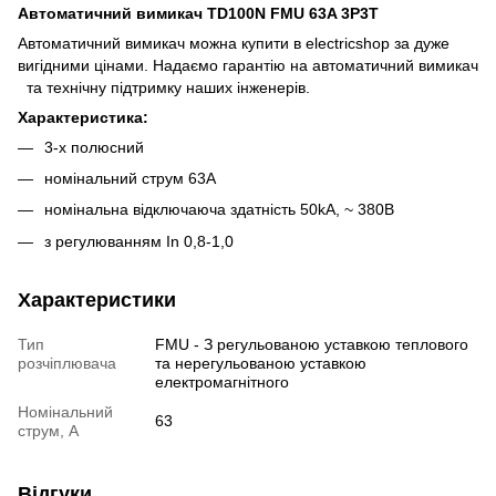
Автоматичний вимикач TD100N FMU 63A 3P3T
Автоматичний вимикач можна купити в electricshop за дуже
вигідними цінами. Надаємо гарантію на автоматичний вимикач
та технічну підтримку наших інженерів.
Характеристика:
3-х полюсний
номінальний струм 63A
номінальна відключаюча здатність 50kA, ~ 380В
з регулюванням In 0,8-1,0
Характеристики
Тип
FMU - З регульованою уставкою теплового
розчіплювача
та нерегульованою уставкою
електромагнітного
Номінальний
63
струм, А
Відгуки