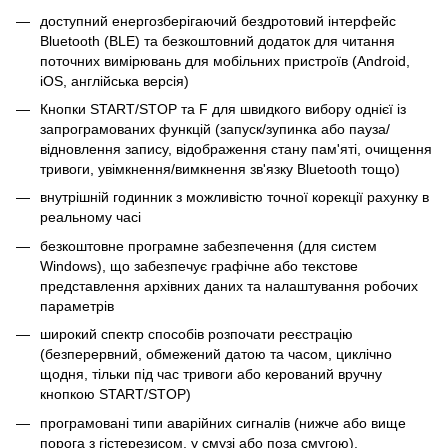
доступний енергозберігаючий бездротовий інтерфейс
Bluetooth (BLE) та безкоштовний додаток для читання
поточних вимірювань для мобільних пристроїв (Android,
iOS, англійська версія)
Кнопки START/STOP та F для швидкого вибору однієї із
запрограмованих функцій (запуск/зупинка або пауза/
відновлення запису, відображення стану пам'яті, очищення
тривоги, увімкнення/вимкнення зв'язку Bluetooth тощо)
внутрішній годинник з можливістю точної корекції рахунку в
реальному часі
безкоштовне програмне забезпечення (для систем
Windows), що забезпечує графічне або текстове
представлення архівних даних та налаштування робочих
параметрів
широкий спектр способів розпочати реєстрацію
(безперервний, обмежений датою та часом, циклічно
щодня, тільки під час тривоги або керований вручну
кнопкою START/STOP)
програмовані типи аварійних сигналів (нижче або вище
порога з гістерезисом, у смузі або поза смугою),