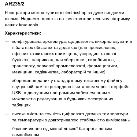
AR235/2
Реєстратори можна купити в electricshop за дуже вигідними
цінами. Надаємо гарантію на реєстратори технічну підтримку
наших інженерів.
Характеристики:
конфігурована архітектура, що дозволяє використовувати її
в багатьох областях та додатках (для промислових,
офісних та житлових приміщень, усередині та зовні
будівель, наприклад, для зберігання, виробництва,
транспорту, харчової промисловості, фармацевтики,
медицини, садівництва, лабораторій та інших)
збереження даних у стандартному текстовому файлі у
внутрішній пам'яті рекордера з читанням через інтерфейс
USB та доступним програмним забезпеченням з
можливістю редагування в будь-яких електронних
таблицях
висока якість та точність цифрового датчика температури
та температури з довготривалою стабільністю вимірювань
блок живлення від міцної літієвої батареї з легким
самообміном