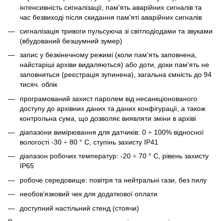
інтенсивність сигналізації, пам'ять аварійних сигналів та
час безвиході після скидання пам'яті аварійних сигналів
сигналізація тривоги пульсуюча зі світлодіодами та звуками
(вбудований безшумний зумер)
запис у безкінечному режимі (коли пам'ять заповнена,
найстаріші архіви видаляються) або доти, доки пам'ять не
заповниться (реєстрація зупинена), загальна ємність до 94
тисяч. облік
програмований захист паролем від несанкціонованого
доступу до архівних даних та даних конфігурації, а також
контрольна сума, що дозволяє виявляти зміни в архіві
діапазони вимірювання для датчиків: 0 ÷ 100% відносної
вологості -30 ÷ 80 ° C, ступінь захисту IP41
діапазон робочих температур: -20 ÷ 70 ° C, рівень захисту
IP65
робоче середовище: повітря та нейтральні гази, без пилу
необов'язковий чек для додаткової оплати
доступний настільний стенд (стоячи)