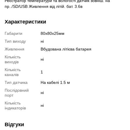
Реєстратор температури та вологості датчик зовніш. на
пр../SD/USB Живлення від літій. бат. 3.6в
Характеристики
Габарити
80х80х25мм
Тип виходу
ні
Живлення
Вбудована літієва батарея
Кількість
ні
виходів
Кількість
1
каналів
Тип датчика
На кабелі 1.5 м
Послідовний
ні
порт
Кількість
ні
індикаторів
Відгуки