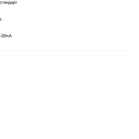
 стандарт
.
в.
-20mA