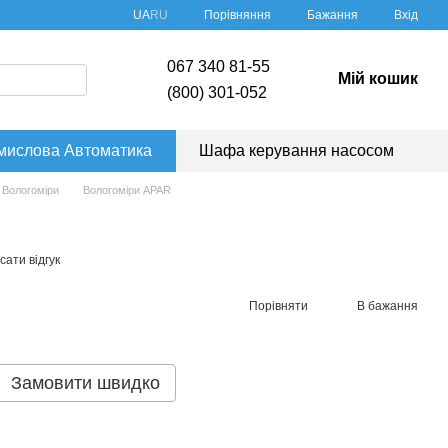
Порівняння
UA
RU
Бажання
Вхід
067 340 81-55
Мій кошик
(800) 301-052
мислова Автоматика
Шафа керування насосом
Вологоміри
Вологоміри APAR
ати відгук
Порівняти
В бажання
Замовити швидко