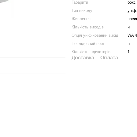
Габарити
бокс
Тип виходу
уніф
Живлення
паси
Кількість виходів
ні
Опція уніфікований вихід
WA 4
Послідовний порт
ні
Кількість індикаторів
1
Доставка
Оплата