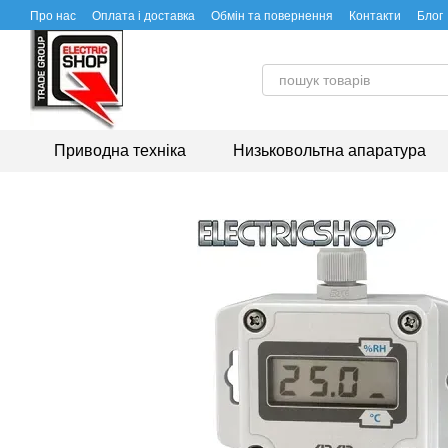
Перейти до основного контенту
Про нас
Оплата і доставка
Обмін та повернення
Контакти
Блог
Приводна техніка
Низьковольтна апаратура