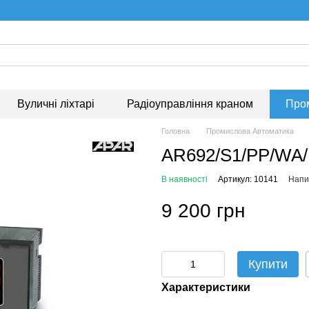
Вуличні ліхтарі
Радіоуправління краном
Про
Головна
Промислова Автоматика
AR692/S1/PP/WA/
В наявності
Артикул: 10141
Напис
9 200 грн
Купити
Характеристики