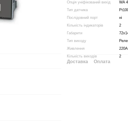
Опція уніфікований вихід
WA 4
Тип датчика
Pt100
Послідовний порт
ні
Кількість індикаторів
2
Габарити
72х1
Тип виходу
Реле
Живлення
220
Кількість виходів
2
Доставка
Оплата