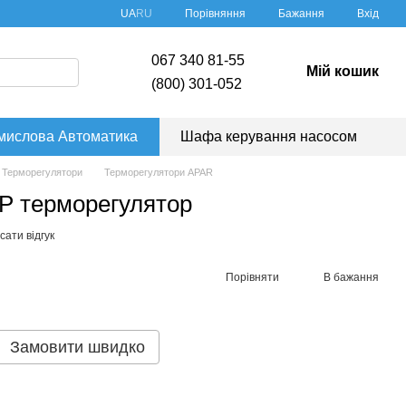
Порівняння
UA
RU
Бажання
Вхід
067 340 81-55
Мій кошик
(800) 301-052
мислова Автоматика
Шафа керування насосом
Терморегулятори
Терморегулятори APAR
P терморегулятор
ати відгук
Порівняти
В бажання
Замовити швидко