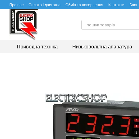
Перейти до основного контенту
Про нас
Оплата і доставка
Обмін та повернення
Контакти
Блог
Приводна техніка
Низьковольтна апаратура