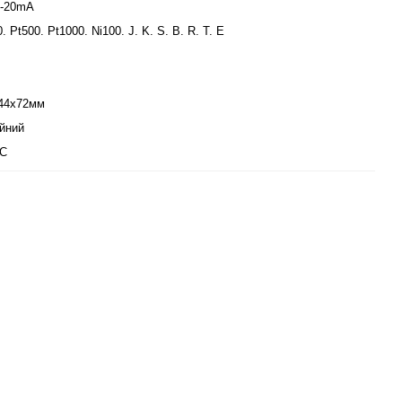
-20mA
. Pt500. Pt1000. Ni100. J. K. S. B. R. T. E
44х72мм
йний
АС