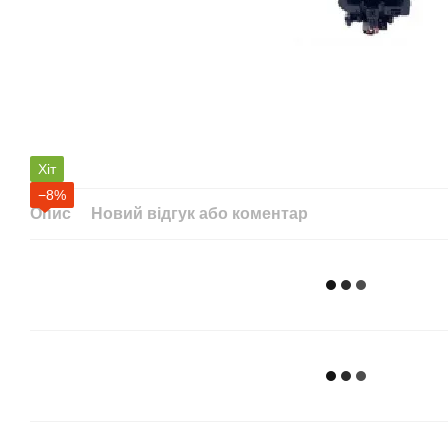
Хіт
−8%
Опис
Новий відгук або коментар