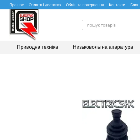
Перейти до основного контенту
Про нас
Оплата і доставка
Обмін та повернення
Контакти
Блог
Приводна техніка
Низьковольтна апаратура