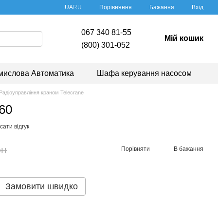
Порівняння
UA
RU
Бажання
Вхід
067 340 81-55
Мій кошик
(800) 301-052
мислова Автоматика
Шафа керування насосом
Радіоуправління краном Telecrane
60
ати відгук
рн
Порівняти
В бажання
Замовити швидко