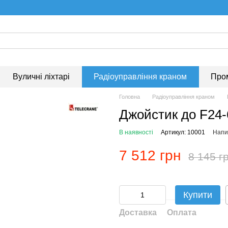
Вуличні ліхтарі
Радіоуправління краном
Про
Головна
Радіоуправління краном
Джойстик до F24-
В наявності
Артикул: 10001
Напис
7 512 грн
8 145 г
Купити
Доставка
Оплата