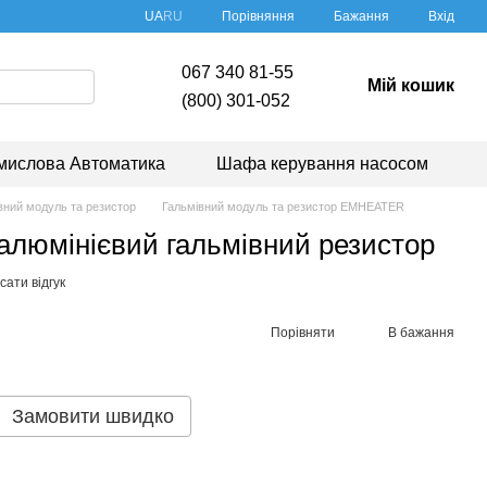
Порівняння
UA
RU
Бажання
Вхід
067 340 81-55
Мій кошик
(800) 301-052
мислова Автоматика
Шафа керування насосом
вний модуль та резистор
Гальмівний модуль та резистор EMHEATER
люмінієвий гальмівний резистор
ати відгук
Порівняти
В бажання
Замовити швидко