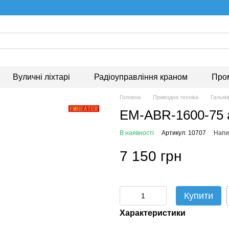
Вуличні ліхтарі
Радіоуправління краном
Про
Головна
Приводна техніка
Гальмі
EM-ABR-1600-75 а
В наявності
Артикул: 10707
Напис
7 150 грн
Купити
Характеристики