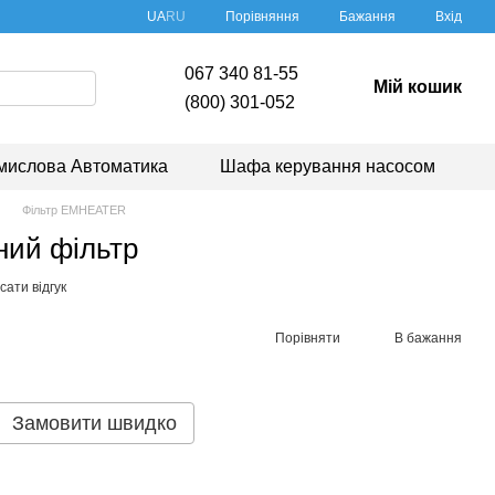
Порівняння
UA
RU
Бажання
Вхід
067 340 81-55
Мій кошик
(800) 301-052
мислова Автоматика
Шафа керування насосом
Фільтр EMHEATER
ний фільтр
ати відгук
Порівняти
В бажання
Замовити швидко