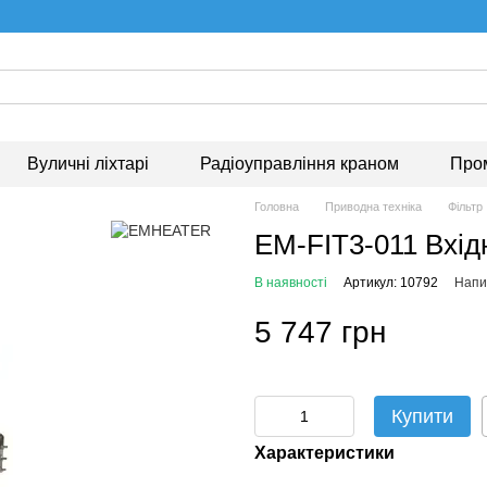
Вуличні ліхтарі
Радіоуправління краном
Про
Головна
Приводна техніка
Фільтр
EM-FIT3-011 Вхід
В наявності
Артикул: 10792
Напис
5 747 грн
Купити
Характеристики