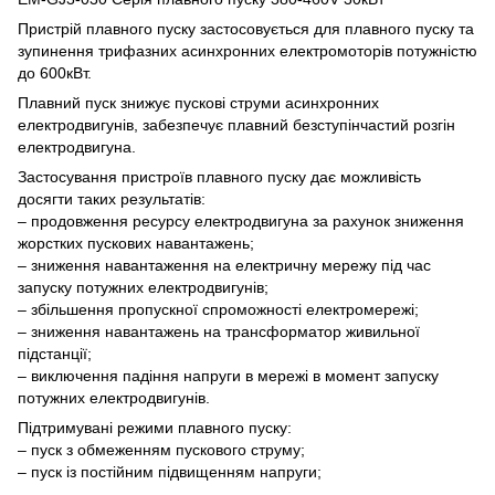
Пристрій плавного пуску застосовується для плавного пуску та
зупинення трифазних асинхронних електромоторів потужністю
до 600кВт.
Плавний пуск знижує пускові струми асинхронних
електродвигунів, забезпечує плавний безступінчастий розгін
електродвигуна.
Застосування пристроїв плавного пуску дає можливість
досягти таких результатів:
– продовження ресурсу електродвигуна за рахунок зниження
жорстких пускових навантажень;
– зниження навантаження на електричну мережу під час
запуску потужних електродвигунів;
– збільшення пропускної спроможності електромережі;
– зниження навантажень на трансформатор живильної
підстанції;
– виключення падіння напруги в мережі в момент запуску
потужних електродвигунів.
Підтримувані режими плавного пуску:
– пуск з обмеженням пускового струму;
– пуск із постійним підвищенням напруги;