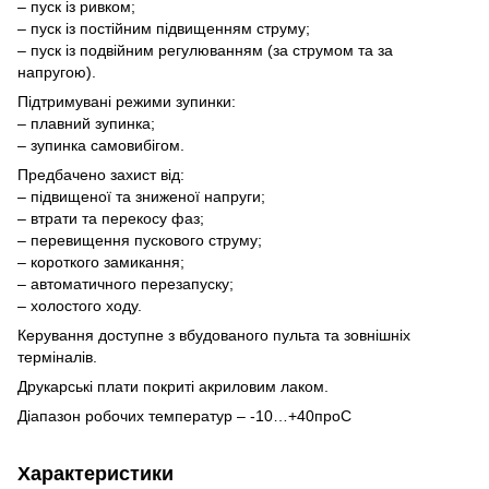
– пуск із ривком;
– пуск із постійним підвищенням струму;
– пуск із подвійним регулюванням (за струмом та за
напругою).
Підтримувані режими зупинки:
– плавний зупинка;
– зупинка самовибігом.
Предбачено захист від:
– підвищеної та зниженої напруги;
– втрати та перекосу фаз;
– перевищення пускового струму;
– короткого замикання;
– автоматичного перезапуску;
– холостого ходу.
Керування доступне з вбудованого пульта та зовнішніх
терміналів.
Друкарські плати покриті акриловим лаком.
Діапазон робочих температур – -10…+40
про
С
Характеристики