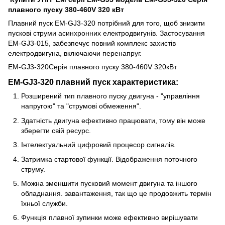
плавного пуску 380-460V 320 кВт
Плавний пуск
EM-GJ3-320
потрібний для того, щоб знизити
пускові струми асинхронних електродвигунів. Застосування
EM-G
J3
-015
, забезпечує повний комплекс захистів
електродвигуна, включаючи перенапруг.
EM-GJ3-320Серія плавного пуску 380-460V 320кВт
EM-GJ3-320
плавний пуск
характеристика:
Розширений тип плавного пуску двигуна - "управління
напругою" та "струмові обмеження".
Здатність двигуна ефективно працювати, тому він може
зберегти свій ресурс.
Інтелектуальний цифровий процесор сигналів.
Затримка стартової функції. Відображення поточного
струму.
Можна зменшити пусковий момент двигуна та іншого
обладнання. завантаження, так що це продовжить термін
їхньої служби.
Функція плавної зупинки може ефективно вирішувати