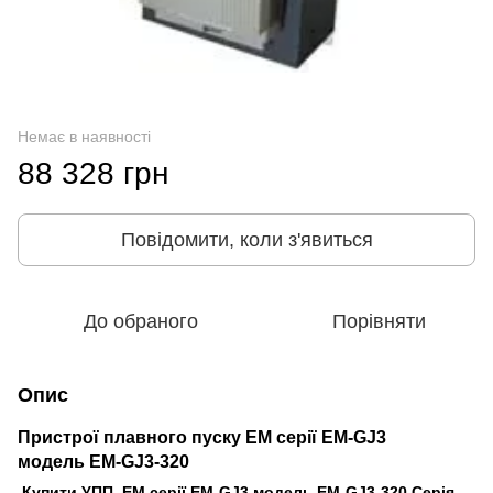
Немає в наявності
88 328 грн
Повідомити, коли з'явиться
До обраного
Порівняти
Опис
Пристрої плавного пуску EM серії EM-GJ3
модель
EM-GJ3-320
Купити УПП EM серії EM-GJ3 модель EM-GJ3-320 Серія