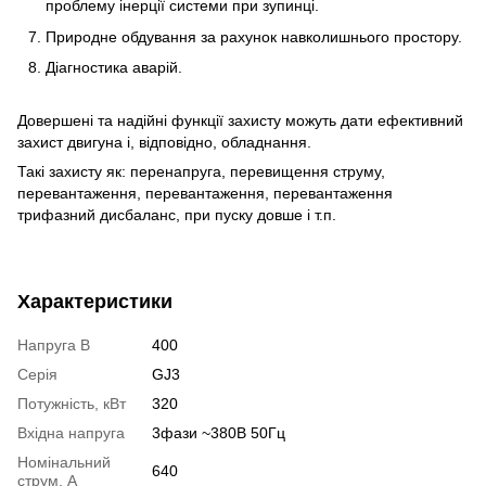
проблему
інерції системи при зупинці.
Природне обдування за рахунок навколишнього простору.
Діагностика аварій.
Довершені та надійні функції захисту можуть дати ефективний
захист двигуна і, відповідно, обладнання.
Такі захисту як: перенапруга, перевищення струму,
перевантаження, перевантаження, перевантаження
трифазний дисбаланс, при пуску довше і т.п.
Характеристики
Напруга В
400
Серія
GJ3
Потужність, кВт
320
Вхідна напруга
3фази ~380В 50Гц
Номінальний
640
струм, А