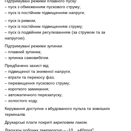
Підтримувані режими плавного пуску:
– пуск з обмеженням пускового струму;
– пуск із постійним підвищенням напруги;
– пуск із ривком;
– пуск із постійним підвищенням струму;
– пуск із подвійним регулюванням (за струмом та за
напругою).
Підтримувані режими зупинки:
– плавний зупинка;
– зупинка самовибігом.
Предбачено захист від:
– підвищеної та зниженої напруги;
– втрати та перекосу фаз;
– перевищення пускового струму;
– короткого замикання;
– автоматичного перезапуску;
– холостого ходу.
Керування доступне з вбудованого пульта та зовнішніх
терміналів.
Друкарські плати покриті акриловим лаком.
Діапазон робочих температур – -10…+40
про
С