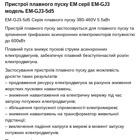
Пристрої плавного пуску EM серії EM-GJ3
модель
EM-GJ3-
5d5
EM-GJ3-5d5 Серія плавного пуску 380-460V 5.5кВт
Пристрій плавного пуску застосовується для плавного пуску та
зупинення трифазних асинхронних електромоторів потужністю
до 600кВт.
Плавний пуск знижує пускові струми асинхронних
електродвигунів, забезпечує плавний безступінчастий розгін
електродвигуна.
Застосування пристроїв плавного пуску дає можливість
досягти таких результатів:
– продовження ресурсу електродвигуна за рахунок зниження
жорстких пускових навантажень;
– зниження навантаження на електричну мережу під час
запуску потужних електродвигунів;
– збільшення пропускної спроможності електромережі;
– зниження навантажень на трансформатор живильної
підстанції;
– виключення падіння напруги в мережі в момент запуску
потужних електродвигунів.