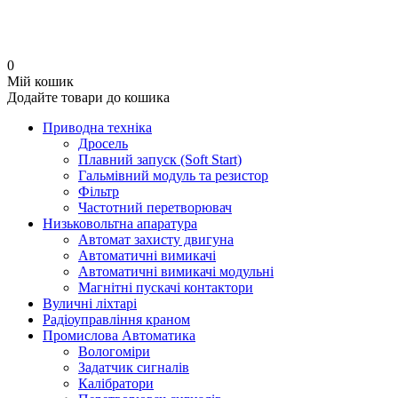
0
Мій кошик
Додайте товари до кошика
Приводна техніка
Дросель
Плавний запуск (Soft Start)
Гальмівний модуль та резистор
Фільтр
Частотний перетворювач
Низьковольтна апаратура
Автомат захисту двигуна
Автоматичні вимикачі
Автоматичні вимикачі модульні
Магнітні пускачі контактори
Вуличні ліхтарі
Радіоуправління краном
Промислова Автоматика
Вологоміри
Задатчик сигналів
Калібратори