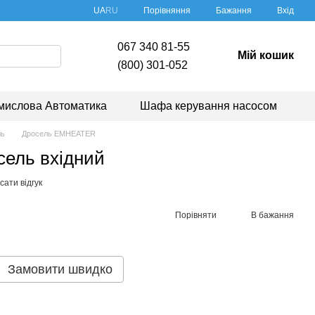
Порівняння
UA
RU
Бажання
Вхід
067 340 81-55
Мій кошик
(800) 301-052
мислова Автоматика
Шафа керування насосом
ль
Дросель EMHEATER
сель вхідний
ати відгук
Порівняти
В бажання
Замовити швидко