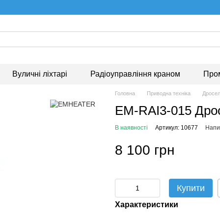
Вуличні ліхтарі
Радіоуправління краном
Про
Головна
Приводна техніка
Дросе
EM-RAI3-015 Дро
В наявності
Артикул: 10677
Напис
8 100 грн
Купити
Характеристики