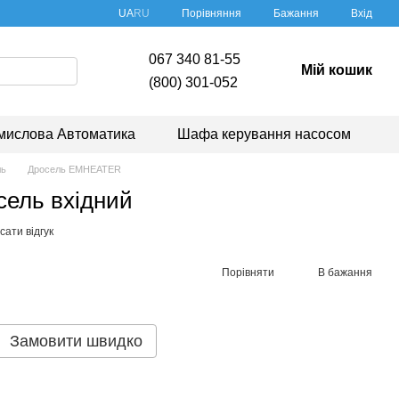
Порівняння
UA
RU
Бажання
Вхід
067 340 81-55
Мій кошик
(800) 301-052
мислова Автоматика
Шафа керування насосом
ль
Дросель EMHEATER
сель вхідний
ати відгук
Порівняти
В бажання
Замовити швидко