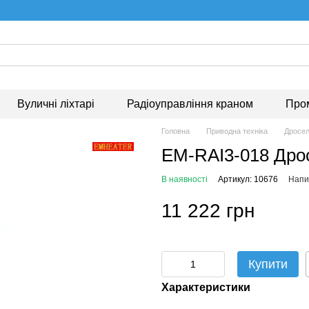
Вуличні ліхтарі
Радіоуправління краном
Про
Головна
Приводна техніка
Дросе
EM-RAI3-018 Дро
В наявності
Артикул: 10676
Напис
11 222 грн
Купити
Характеристики