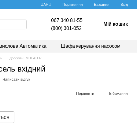
Порівняння
UA
RU
Бажання
Вхід
067 340 81-55
Мій кошик
(800) 301-052
мислова Автоматика
Шафа керування насосом
ль
Дросель EMHEATER
сель вхідний
Написати відгук
Порівняти
В бажання
ться