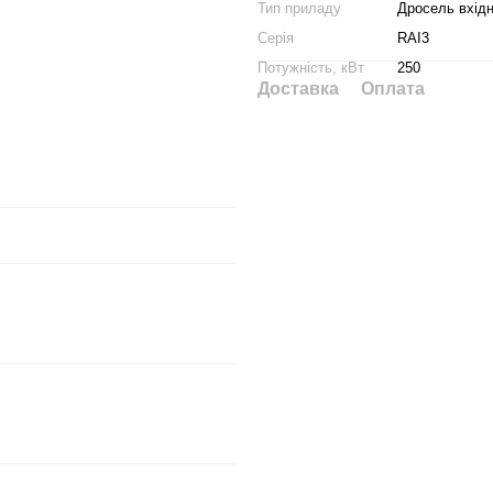
Тип приладу
Дросель вхід
Серія
RAI3
Потужність, кВт
250
Доставка
Оплата