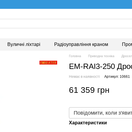
Вуличні ліхтарі
Радіоуправління краном
Про
Головна
Приводна техніка
Дросе
EM-RAI3-250 Дро
Немає в наявності
Артикул: 10661
61 359 грн
Повідомити, коли з'яви
Характеристики