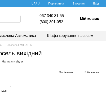
Порівняння
UA
RU
Бажання
Вхід
067 340 81-55
Мій кошик
(800) 301-052
мислова Автоматика
Шафа керування насосом
ль
Дросель EMHEATER
сель вихідний
Написати відгук
Порівняти
В бажання
ться