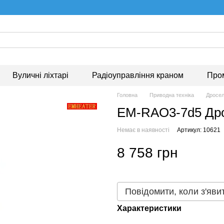
Вуличні ліхтарі
Радіоуправління краном
Про
Головна
Приводна техніка
Дросе
EM-RAO3-7d5 Дро
Немає в наявності
Артикул: 10621
8 758 грн
Повідомити, коли з'яви
Характеристики