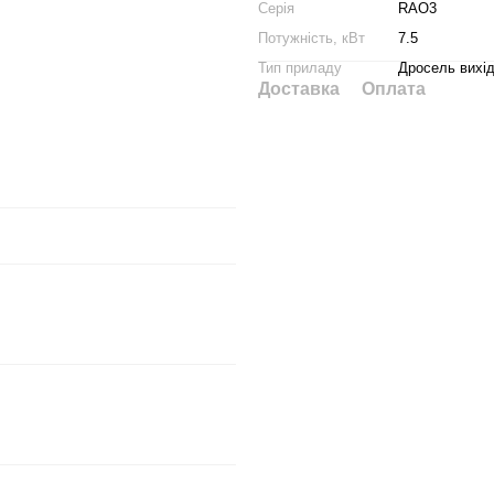
Серія
RAO3
Потужність, кВт
7.5
Тип приладу
Дросель вихі
Доставка
Оплата