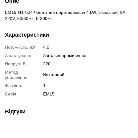
Опис
EM15-G1-004 Частотний перетворювач 4 kW, 3-фазний, 9А
220V, 50/60Hz, 0-300Hz
Характеристики
Потужність, кВт
4.0
Застосування
Загальнопромислове
Напруга В
220
Метод
Векторний
управління
Фазність
1
Серія
EM15
Відгуки