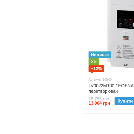
Новинка
Хіт
−12%
Артикул: 10949
LV0022M100-1EOFNA 
перетворювач
15 795 грн
Купити
13 964 грн