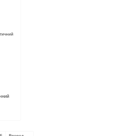
чний
5
Вперед