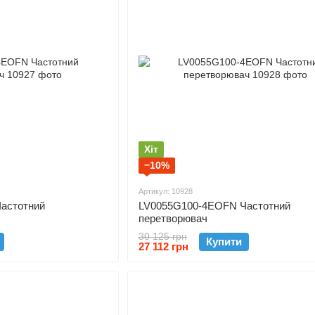
Хіт
−10%
Артикул: 10928
астотний
LV0055G100-4EOFN Частотний
перетворювач
30 125 грн
Купити
27 112 грн