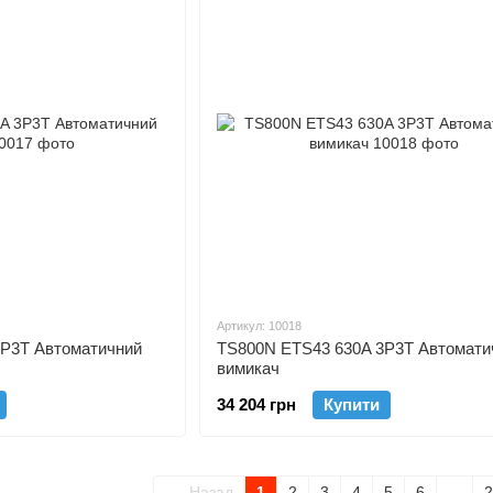
Артикул: 10018
3P3T Автоматичний
TS800N ETS43 630A 3P3T Автомати
вимикач
34 204 грн
Купити
Назад
1
2
3
4
5
6
...
2