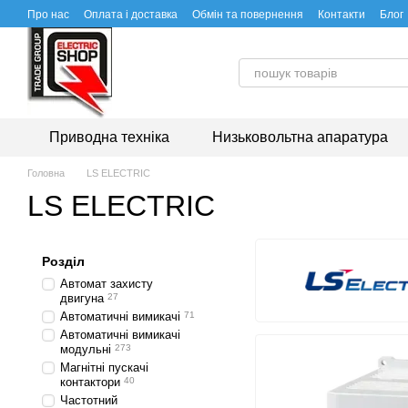
Перейти до основного контенту
Про нас
Оплата і доставка
Обмін та повернення
Контакти
Блог
Приводна техніка
Низьковольтна апаратура
Головна
LS ELECTRIC
LS ELECTRIC
Розділ
Автомат захисту
двигуна
27
Автоматичні вимикачі
71
Автоматичні вимикачі
модульні
273
Магнітні пускачі
контактори
40
Частотний