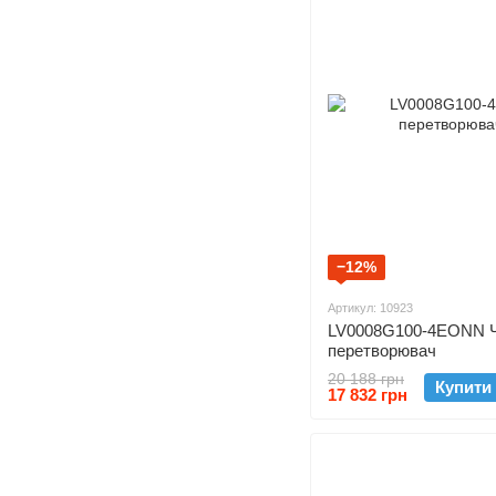
−12%
Артикул: 10923
LV0008G100-4EONN Ч
перетворювач
20 188 грн
Купити
17 832 грн