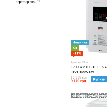
перетворювач
79
Новинка
Хіт
−11%
Артикул: 10946
LV0004M100-1EOFNA 
перетворювач
10 355 грн
Купити
9 179 грн