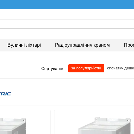
Вуличні ліхтарі
Радіоуправління краном
Про
за популярністю
спочатку деш
Сортування: