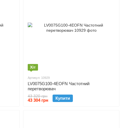
Хіт
Артикул: 10929
LV0075G100-4EOFN Частотний
перетворювач
43 320 грн
Купити
43 304 грн