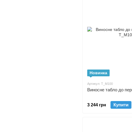
Новинка
Артикул: Т_М100
Виносне табло до пе
3 244 грн
Купити