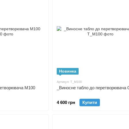
Новинка
Артикул: Т_М100
ретворювача М100
_Виносне табло до перетворювача 
4 600 грн
Купити