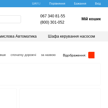
Порівняння
UA
RU
Бажання
Вхід
067 340 81-55
Мій кошик
(800) 301-052
мислова Автоматика
Шафа керування насосом
евше
спочатку дорожчі
за назвою
Відображення: