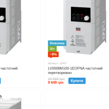
Новинка
Хіт
−9%
Артикул: 10947
частотний
LV0008M100-1EOFNA частотний
перетворювач
10 565 грн
Купити
9 649 грн