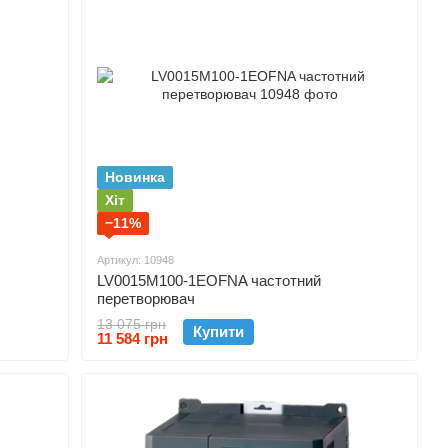
Новинка
Хіт
−11%
Артикул: 10948
LV0015M100-1EOFNA частотний
перетворювач
13 075 грн
Купити
11 584 грн