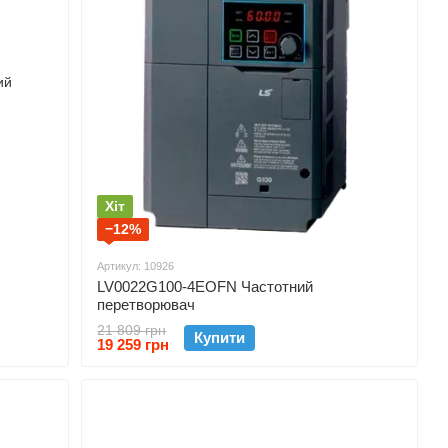
Хіт
−12%
Артикул: 10926
LV0022G100-4EOFN Частотний
перетворювач
21 809 грн
Купити
19 259 грн