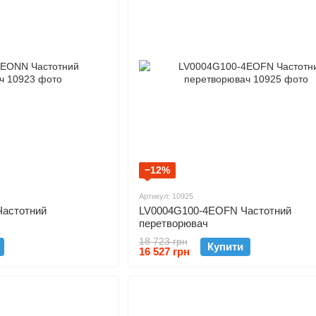
−12%
Артикул: 10925
астотний
LV0004G100-4EOFN Частотний
перетворювач
18 723 грн
Купити
16 527 грн