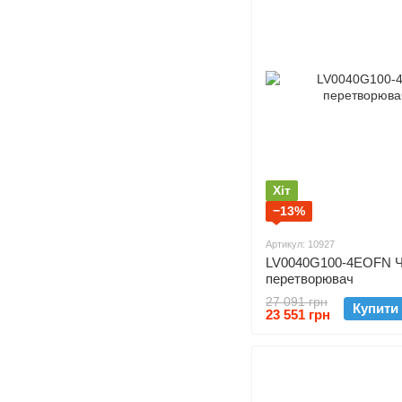
Хіт
−13%
Артикул: 10927
LV0040G100-4EOFN Ч
перетворювач
27 091 грн
Купити
23 551 грн