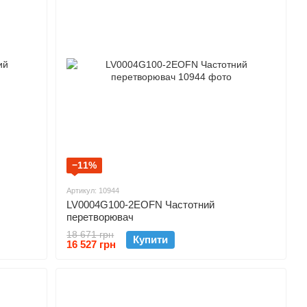
−11%
Артикул: 10944
LV0004G100-2EOFN Частотний
перетворювач
18 671 грн
Купити
16 527 грн