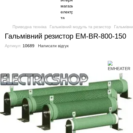
Приводна техніка
Гальмівний модуль та резистор
Гальмівн
Гальмівний резистор EM-BR-800-150
Артикул:
10689
Написати відгук