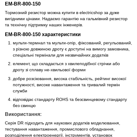
EM-BR-800-150
Тормозний резистор можна купити в electricshop за дуже
вигідними цінами. Надаємо гарантію на гальмівний резистор
та технічну підтримку наших інженерів.
EM-BR-800-150 характеристики
мульти-термнал та мульти-опір, фіксований, регульований,
з різною довжиною дроту є доступні на вимогу замовника,
спеціальні термінали для незвичайних додатків
елемент, що складається з хвилеподібної стрічки або
дроту зі сплаву не-хвильової форми
добре розсіювання, висока стабільність, рейтинг високої
потужності, високе навантаження та тривалий термін
служби
відповідає стандарту ROHS та безсвинцевому стандарту
без свинцю
Використання:
Серія DR підходить для наукових додатків моделювання,
тестування навантаження, промислового обладнання,
розподілення електроенергії, інструментів, установок