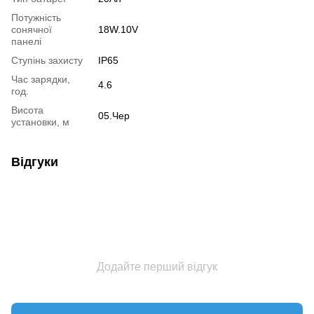
Потужність
сонячної
18W.10V
панелі
Ступінь захисту
IP65
Час зарядки,
4.6
год.
Висота
05.Чер
установки, м
Відгуки
Додайте перший відгук