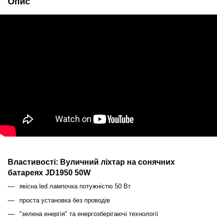
Опис
Властивості: Вуличний ліхтар на сонячних
батареях JD1950 50W
якісна led лампочка потужністю 50 Вт
проста установка без проводів
"зелена енергія" та енергозберігаючі технології