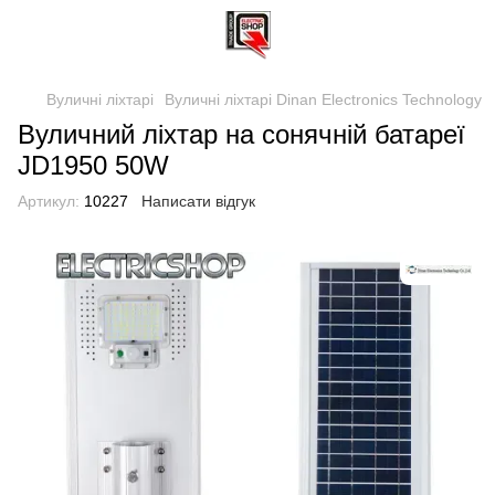
Вуличні ліхтарі
Вуличні ліхтарі Dinan Electronics Technology
Вуличний ліхтар на сонячній батареї
JD1950 50W
Артикул:
10227
Написати відгук