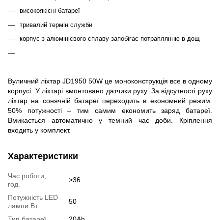
високоякісні батареї
тривалий термін служби
корпус з алюмінієвого сплаву запобігає потраплянню в дощ
Вуличний ліхтар JD1950 50W це моноконструкція все в одному
корпусі. У ліхтарі вмонтовано датчики руху. За відсутності руху
ліхтар на сонячній батареї переходить в економний режим.
50% потужності – тим самим економить заряд батареї.
Вмикається автоматично у темний час доби. Кріплення
входить у комплект.
Характеристики
Час роботи,
>36
год.
Потужність LED
50
лампи Вт
Тип батареї
20Ah