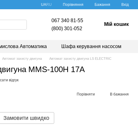
Порівняння
UA
RU
Бажання
Вхід
067 340 81-55
Мій кошик
(800) 301-052
мислова Автоматика
Шафа керування насосом
Автомат захисту двигуна
Автомат захисту двигуна LS ELECTRIC
 двигуна MMS-100H 17A
ати відгук
Порівняти
В бажання
Замовити швидко