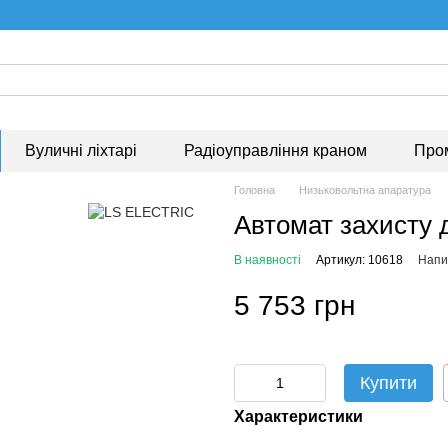
Вуличні ліхтарі
Радіоуправління краном
Про
Головна
Низьковольтна апаратура
Автомат захисту
В наявності
Артикул: 10618
Напис
5 753 грн
Купити
Характеристики