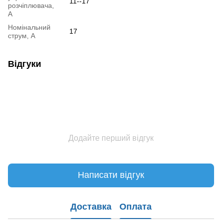
11--17
розчіплювача,
А
Номінальний
17
струм, А
Відгуки
Додайте перший відгук
Написати відгук
Доставка
Оплата