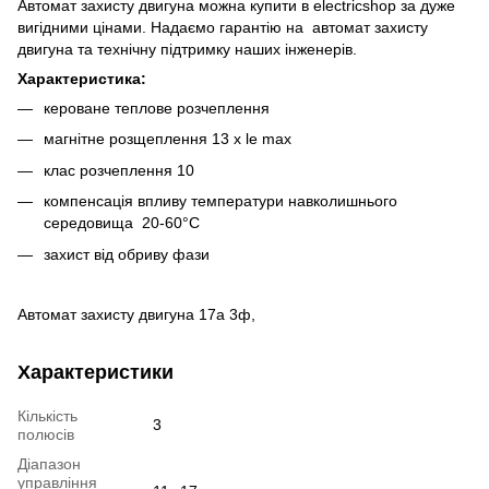
Автомат захисту двигуна можна купити в electricshop за дуже
вигідними цінами. Надаємо гарантію на автомат захисту
двигуна та технічну підтримку наших інженерів.
Характеристика:
кероване теплове розчеплення
магнітне розщеплення 13 x le max
клас розчеплення 10
компенсація впливу температури навколишнього
середовища 20-60°С
захист від обриву фази
Автомат захисту двигуна 17а 3ф,
Характеристики
Кількість
3
полюсів
Діапазон
управління