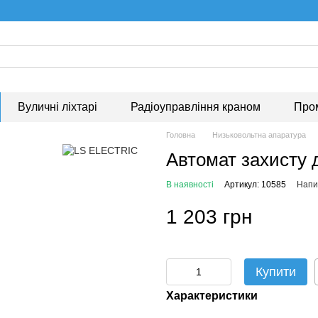
Вуличні ліхтарі
Радіоуправління краном
Про
Головна
Низьковольтна апаратура
Автомат захисту
В наявності
Артикул: 10585
Напис
1 203 грн
Купити
Характеристики