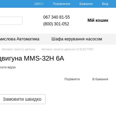
Порівняння
UA
RU
Бажання
Вхід
067 340 81-55
Мій кошик
(800) 301-052
мислова Автоматика
Шафа керування насосом
Автомат захисту двигуна
Автомат захисту двигуна LS ELECTRIC
 двигуна MMS-32H 6A
ати відгук
Порівняти
В бажання
Замовити швидко