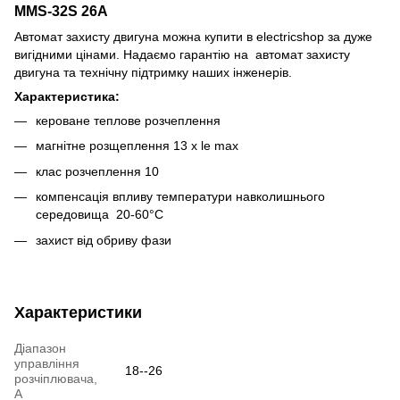
MMS-32S 26A
Автомат захисту двигуна можна купити в electricshop за дуже
вигідними цінами. Надаємо гарантію на автомат захисту
двигуна та технічну підтримку наших інженерів.
Характеристика:
кероване теплове розчеплення
магнітне розщеплення 13 x le max
клас розчеплення 10
компенсація впливу температури навколишнього
середовища 20-60°С
захист від обриву фази
Характеристики
Діапазон
управління
18--26
розчіплювача,
А