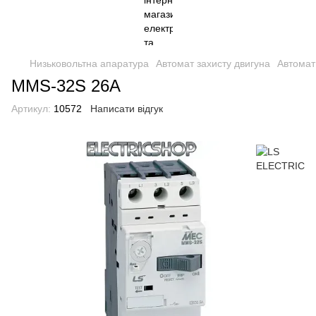
Низьковольтна апаратура
Автомат захисту двигуна
Автомат
MMS-32S 26A
Артикул:
10572
Написати відгук