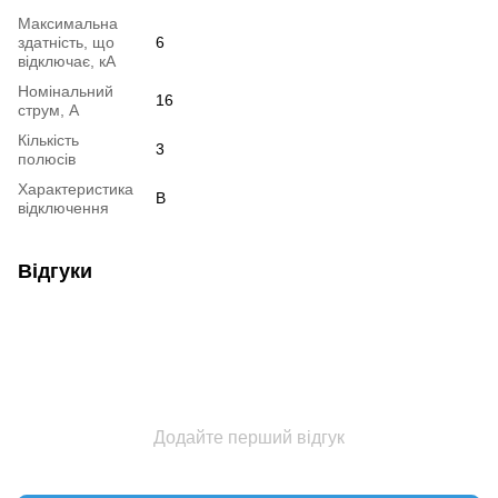
Максимальна
здатність, що
6
відключає, кА
Номінальний
16
струм, А
Кількість
3
полюсів
Характеристика
B
відключення
Відгуки
Додайте перший відгук