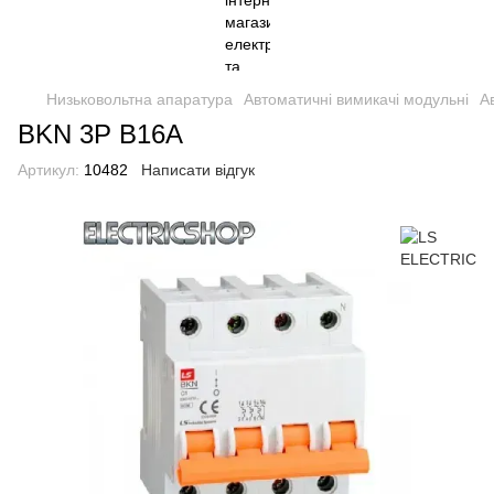
Низьковольтна апаратура
Автоматичні вимикачі модульні
А
BKN 3P B16A
Артикул:
10482
Написати відгук