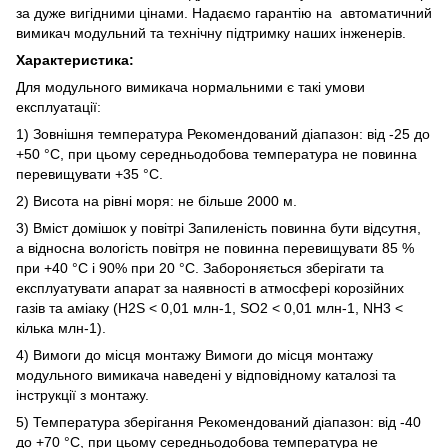
за дуже вигідними цінами. Надаємо гарантію на автоматичний
вимикач модульний та технічну підтримку наших інженерів.
Характеристика:
Для модульного вимикача нормальними є такі умови
експлуатації:
1) Зовнішня температура Рекомендований діапазон: від -25 до
+50 °C, при цьому середньодобова температура не повинна
перевищувати +35 °C.
2) Висота на рівні моря: не більше 2000 м.
3) Вміст домішок у повітрі Запиленість повинна бути відсутня,
а відносна вологість повітря не повинна перевищувати 85 %
при +40 °C і 90% при 20 °C. Забороняється зберігати та
експлуатувати апарат за наявності в атмосфері корозійних
газів та аміаку (H2S < 0,01 млн-1, SO2 < 0,01 млн-1, NH3 <
кілька млн-1).
4) Вимоги до місця монтажу Вимоги до місця монтажу
модульного вимикача наведені у відповідному каталозі та
інструкції з монтажу.
5) Температура зберігання Рекомендований діапазон: від -40
до +70 °C, при цьому середньодобова температура не