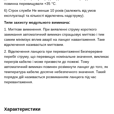
повинна перевищувати +35 °C.
6) Строк служби Не менше 10 років (залежить від умов
експлуатації та кількості відключень надструму).
Типи захисту модульного вимикача:
1. Миттєве вимкнення. При виявленні струму короткого
замикання автоматичний вимикач спрацьовує миттєво і тим
самим мінімізує вплив аварії на ланцюг навантаження. Таке
відключення називається миттєвим.
2. Відключення ланцюга при перевантаженні Безперервне
перебіг струму, що перевищує номінальне значення, викликає
перегрів кабелю і може призвести до пожежі. Тому
автоматичний вимикач повинен розімкнути ланцюг до того, як
температура кабелю досягне небезпечного значення. Такий
порядок дій називається розмиканням ланцюга під час
перевантаження.
Характеристики