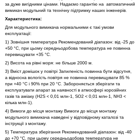
за дуже вигідними цінами. Надаємо гарантію на автоматичний
вимикач модульний та технічну підтримку наших інженерів.
Характеристика:
Для модульного вимикача нормальними є такі умови
експлуатації:
1) Зовнішня температура Рекомендований діапазон: від -25 до
+50 °C, при цьому середньодобова температура не повинна
перевищувати +35 °C.
2) Висота на рівні моря: не більше 2000 м.
3) Вміст домішок у повітрі Запиленість повинна бути відсутня,
а відносна вологість повітря не повинна перевищувати 85 %
при +40 °C і 90% при 20 °C. Забороняється зберігати та
експлуатувати апарат за наявності в атмосфері корозійних
газів та аміаку (H2S < 0,01 млн-1, SO2 < 0,01 млн-1, NH3 <
кілька млн-1).
4) Вимоги до місця монтажу Вимоги до місця монтажу
модульного вимикача наведені у відповідному каталозі та
інструкції з монтажу.
5) Температура зберігання Рекомендований діапазон: від -40
до +70 °C, при цьому середньодобова температура не