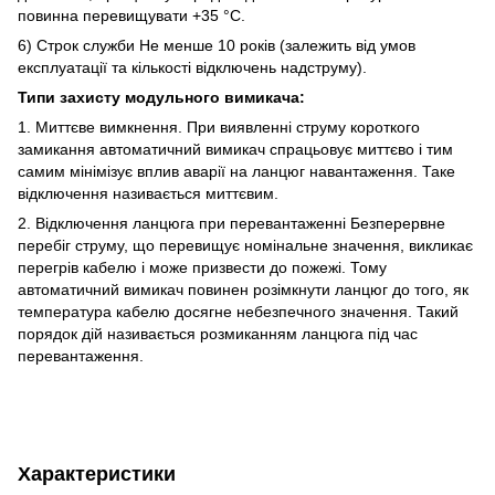
повинна перевищувати +35 °C.
6) Строк служби Не менше 10 років (залежить від умов
експлуатації та кількості відключень надструму).
Типи захисту модульного вимикача:
1. Миттєве вимкнення. При виявленні струму короткого
замикання автоматичний вимикач спрацьовує миттєво і тим
самим мінімізує вплив аварії на ланцюг навантаження. Таке
відключення називається миттєвим.
2. Відключення ланцюга при перевантаженні Безперервне
перебіг струму, що перевищує номінальне значення, викликає
перегрів кабелю і може призвести до пожежі. Тому
автоматичний вимикач повинен розімкнути ланцюг до того, як
температура кабелю досягне небезпечного значення. Такий
порядок дій називається розмиканням ланцюга під час
перевантаження.
Характеристики