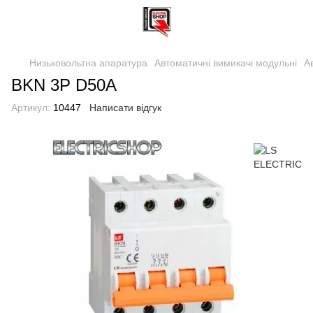
Низьковольтна апаратура
Автоматичні вимикачі модульні
А
BKN 3P D50A
Артикул:
10447
Написати відгук