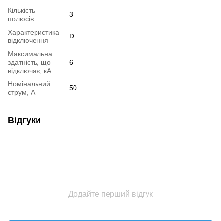
Кількість
3
полюсів
Характеристика
D
відключення
Максимальна
здатність, що
6
відключає, кА
Номінальний
50
струм, А
Відгуки
Додайте перший відгук