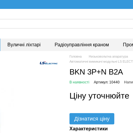
Вуличні ліхтарі
Радіоуправління краном
Про
Головна
Низьковольтна апаратура
Автоматичні вимикачі модульні LS ELEC
BKN 3P+N B2A
В наявності
Артикул: 10440
Напис
Ціну уточнюйте
Дізнатися ціну
Характеристики