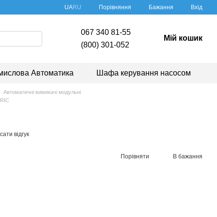
Порівняння
UA
RU
Бажання
Вхід
067 340 81-55
Мій кошик
(800) 301-052
мислова Автоматика
Шафа керування насосом
Автоматичні вимикачі модульні
TRIC
ати відгук
Порівняти
В бажання