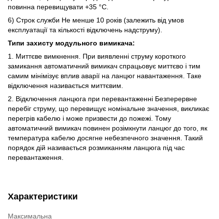
повинна перевищувати +35 °C.
6) Строк служби Не менше 10 років (залежить від умов
експлуатації та кількості відключень надструму).
Типи захисту модульного вимикача:
1. Миттєве вимкнення. При виявленні струму короткого
замикання автоматичний вимикач спрацьовує миттєво і тим
самим мінімізує вплив аварії на ланцюг навантаження. Таке
відключення називається миттєвим.
2. Відключення ланцюга при перевантаженні Безперервне
перебіг струму, що перевищує номінальне значення, викликає
перегрів кабелю і може призвести до пожежі. Тому
автоматичний вимикач повинен розімкнути ланцюг до того, як
температура кабелю досягне небезпечного значення. Такий
порядок дій називається розмиканням ланцюга під час
перевантаження.
Характеристики
Максимальна