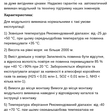
за дуже вигідними цінами. Надаємо гарантію на автоматичний
вимикач модульний та технічну підтримку наших інженерів.
Характеристика:
Для модульного вимикача нормальними є такі умови
експлуатації:
1) Зовнішня температура Рекомендований діапазон: від -25 до
+50 °C, при цьому середньодобова температура не повинна
перевищувати +35 °C.
2) Висота на рівні моря: не більше 2000 м.
3) Вміст домішок у повітрі Запиленість повинна бути відсутня,
а відносна вологість повітря не повинна перевищувати 85 %
при +40 °C і 90% при 20 °C. Забороняється зберігати та
експлуатувати апарат за наявності в атмосфері корозійних
газів та аміаку (H2S < 0,01 млн-1, SO2 < 0,01 млн-1, NH3 <
кілька млн-1).
4) Вимоги до місця монтажу Вимоги до місця монтажу
модульного вимикача наведені у відповідному каталозі та
інструкції з монтажу.
5) Температура зберігання Рекомендований діапазон: від -40
до +70 °C, при цьому середньодобова температура не