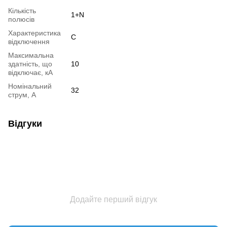
Кількість
1+N
полюсів
Характеристика
C
відключення
Максимальна
здатність, що
10
відключає, кА
Номінальний
32
струм, А
Відгуки
Додайте перший відгук