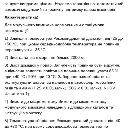
за дуже вигідними цінами. Надаємо гарантію на автоматичний
вимикач модульний та технічну підтримку наших інженерів.
Характеристика:
Для модульного вимикача нормальними є такі умови
експлуатації:
1) Зовнішня температура Рекомендований діапазон: від -25 до
+50 °C, при цьому середньодобова температура не повинна
перевищувати +35 °C.
2) Висота на рівні моря: не більше 2000 м.
3) Вміст домішок у повітрі Запиленість повинна бути відсутня,
а відносна вологість повітря не повинна перевищувати 85 %
при +40 °C і 90% при 20 °C. Забороняється зберігати та
експлуатувати апарат за наявності в атмосфері корозійних
газів та аміаку (H2S < 0,01 млн-1, SO2 < 0,01 млн-1, NH3 <
кілька млн-1).
4) Вимоги до місця монтажу Вимоги до місця монтажу
модульного вимикача наведені у відповідному каталозі та
інструкції з монтажу.
5) Температура зберігання Рекомендований діапазон: від -40
до +70 °C, при цьому середньодобова температура не