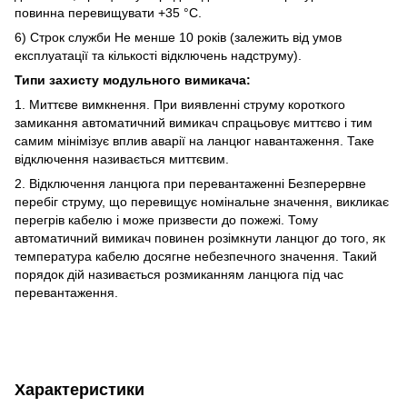
повинна перевищувати +35 °C.
6) Строк служби Не менше 10 років (залежить від умов
експлуатації та кількості відключень надструму).
Типи захисту модульного вимикача:
1. Миттєве вимкнення. При виявленні струму короткого
замикання автоматичний вимикач спрацьовує миттєво і тим
самим мінімізує вплив аварії на ланцюг навантаження. Таке
відключення називається миттєвим.
2. Відключення ланцюга при перевантаженні Безперервне
перебіг струму, що перевищує номінальне значення, викликає
перегрів кабелю і може призвести до пожежі. Тому
автоматичний вимикач повинен розімкнути ланцюг до того, як
температура кабелю досягне небезпечного значення. Такий
порядок дій називається розмиканням ланцюга під час
перевантаження.
Характеристики