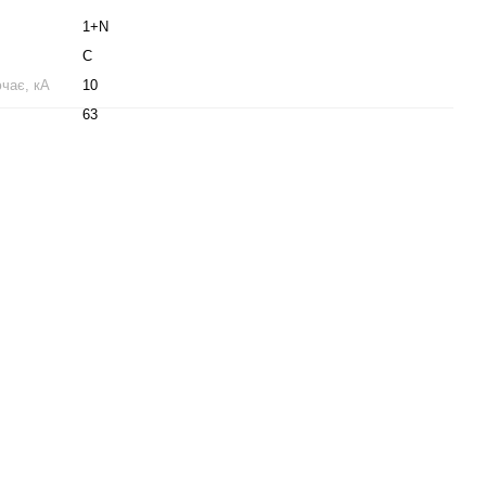
1+N
C
чає, кА
10
63