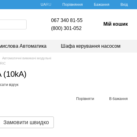
Порівняння
UA
RU
Бажання
Вхід
067 340 81-55
Мій кошик
(800) 301-052
мислова Автоматика
Шафа керування насосом
Автоматичні вимикачі модульні
TRIC
 (10kA)
ати відгук
Порівняти
В бажання
Замовити швидко