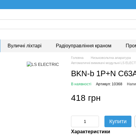
Вуличні ліхтарі
Радіоуправління краном
Про
Головна
Низьковольтна апаратура
Автоматичні вимикачі модульні LS ELEC
BKN-b 1P+N C63A
В наявності
Артикул: 10368
Напис
418 грн
Купити
Характеристики