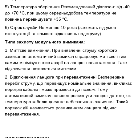
5) Температура зберігання Рекомендований діапазон: від -40
до +70 °C, при цьому середньодобова температура не
повинна перевищувати +35 °C.
6) Строк служби Не менше 10 років (залежить від умов
експлуатації та кількості відключень надструму).
Типи захисту модульного вимикача:
1. Миттєве вимкнення. При виявленні струму короткого
замикання автоматичний вимикач спрацьовує миттєво і тим
самим мінімізує вплив аварії на ланцюг навантаження. Таке
відключення називається миттєвим.
2. Відключення ланцюга при перевантаженні Безперервне
перебіг струму, що перевищує номінальне значення, викликає
перегрів кабелю і може призвести до пожежі. Тому
автоматичний вимикач повинен розімкнути ланцюг до того, як
температура кабелю досягне небезпечного значення. Такий
порядок дій називається розмиканням ланцюга під час
перевантаження.