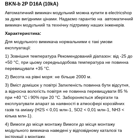
BKN-b 2P D16A (10kA)
Автоматичний вимикач модульний можна купити в electricshop
за дуже вигідними цінами. Надаємо гарантію на автоматичний
вимикач модульний та технічну підтримку наших інженерів.
Характеристика:
Для модульного вимикача нормальними є такі умови
експлуатації:
1) Зовнішня температура Рекомендований діапазон: від -25 до
+50 °C, при цьому середньодобова температура не повинна
перевищувати +35 °C.
2) Висота на рівні моря: не більше 2000 м.
3) Вміст домішок у повітрі Запиленість повинна бути відсутня,
а відносна вологість повітря не повинна перевищувати 85 %
при +40 °C і 90% при 20 °C. Забороняється зберігати та
експлуатувати апарат за наявності в атмосфері корозійних
газів та аміаку (H2S < 0,01 млн-1, SO2 < 0,01 млн-1, NH3 <
кілька млн-1).
4) Вимоги до місця монтажу Вимоги до місця монтажу
модульного вимикача наведені у відповідному каталозі та
інструкції з монтажу.