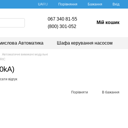
Порівняння
UA
RU
Бажання
Вхід
067 340 81-55
Мій кошик
(800) 301-052
мислова Автоматика
Шафа керування насосом
Автоматичні вимикачі модульні
TRIC
0kA)
ати відгук
Порівняти
В бажання