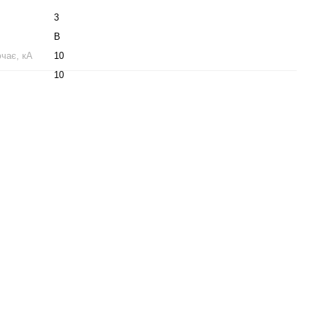
3
B
чає, кА
10
10