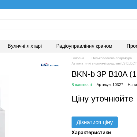
Вуличні ліхтарі
Радіоуправління краном
Про
Головна
Низьковольтна апаратура
Автоматичні вимикачі модульні LS ELEC
BKN-b 3P B10A (1
В наявності
Артикул: 10327
Напис
Ціну уточнюйте
Дізнатися ціну
Характеристики