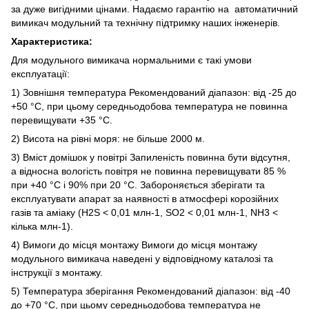
за дуже вигідними цінами. Надаємо гарантію на автоматичний
вимикач модульний та технічну підтримку наших інженерів.
Характеристика:
Для модульного вимикача нормальними є такі умови
експлуатації:
1) Зовнішня температура Рекомендований діапазон: від -25 до
+50 °C, при цьому середньодобова температура не повинна
перевищувати +35 °C.
2) Висота на рівні моря: не більше 2000 м.
3) Вміст домішок у повітрі Запиленість повинна бути відсутня,
а відносна вологість повітря не повинна перевищувати 85 %
при +40 °C і 90% при 20 °C. Забороняється зберігати та
експлуатувати апарат за наявності в атмосфері корозійних
газів та аміаку (H2S < 0,01 млн-1, SO2 < 0,01 млн-1, NH3 <
кілька млн-1).
4) Вимоги до місця монтажу Вимоги до місця монтажу
модульного вимикача наведені у відповідному каталозі та
інструкції з монтажу.
5) Температура зберігання Рекомендований діапазон: від -40
до +70 °C, при цьому середньодобова температура не