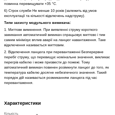
повинна перевищувати +35 °C.
6) Строк служби Не менше 10 років (залежить від умов
експлуатації та кількості відключень надструму).
Типи захисту модульного вимикача:
1. Миттєве вимкнення. При виявленні струму короткого
замикання автоматичний вимикач спрацьовує миттєво і тим
самим мінімізує вплив аварії на ланцюг навантаження. Таке
відключення називається миттєвим.
2. Відключення ланцюга при перевантаженні Безперервне
перебіг струму, що перевищує номінальне значення, викликає
перегрів кабелю і може призвести до пожежі. Тому
автоматичний вимикач повинен розімкнути ланцюг до того, як
температура кабелю досягне небезпечного значення. Такий
порядок дій називається розмиканням ланцюга під час
перевантаження.
Характеристики
Кількість