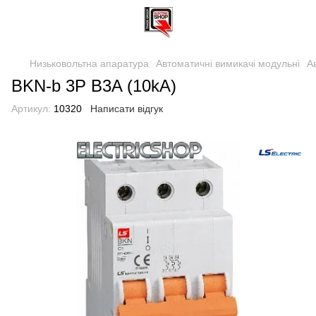
Низьковольтна апаратура
Автоматичні вимикачі модульні
А
BKN-b 3P B3A (10kA)
Артикул:
10320
Написати відгук