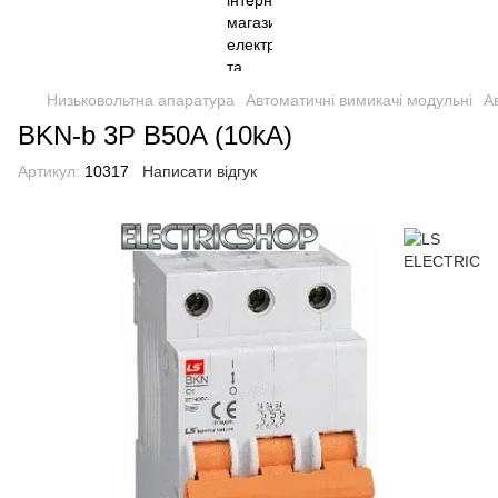
Низьковольтна апаратура
Автоматичні вимикачі модульні
А
BKN-b 3P B50A (10kA)
Артикул:
10317
Написати відгук