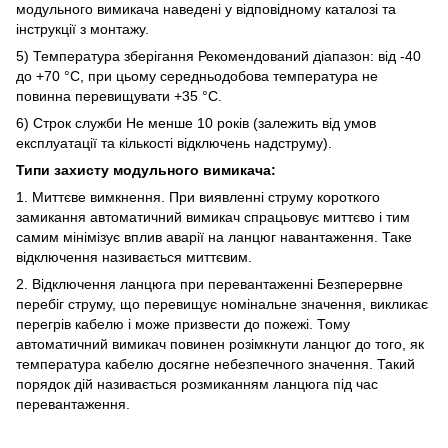
модульного вимикача наведені у відповідному каталозі та
інструкції з монтажу.
5) Температура зберігання Рекомендований діапазон: від -40
до +70 °C, при цьому середньодобова температура не
повинна перевищувати +35 °C.
6) Строк служби Не менше 10 років (залежить від умов
експлуатації та кількості відключень надструму).
Типи захисту модульного вимикача:
1. Миттєве вимкнення. При виявленні струму короткого
замикання автоматичний вимикач спрацьовує миттєво і тим
самим мінімізує вплив аварії на ланцюг навантаження. Таке
відключення називається миттєвим.
2. Відключення ланцюга при перевантаженні Безперервне
перебіг струму, що перевищує номінальне значення, викликає
перегрів кабелю і може призвести до пожежі. Тому
автоматичний вимикач повинен розімкнути ланцюг до того, як
температура кабелю досягне небезпечного значення. Такий
порядок дій називається розмиканням ланцюга під час
перевантаження.