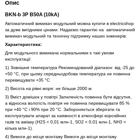
Опис
BKN-b 3P B50A (10kA)
Автоматичний вимикач модульний можна купити в electricshop
за дуже вигідними цінами. Надаємо гарантію на автоматичний
вимикач модульний та технічну підтримку наших інженерів.
Характеристика:
Для модульного вимикача нормальними є такі умови
експлуатації:
1) Зовнішня температура Рекомендований діапазон: від -25 до
+50 °C, при цьому середньодобова температура не повинна
перевищувати +35 °C.
2) Висота на рівні моря: не більше 2000 м.
3) Вміст домішок у повітрі Запиленість повинна бути відсутня,
а відносна вологість повітря не повинна перевищувати 85 %
при +40 °C і 90% при 20 °C. Забороняється зберігати та
експлуатувати апарат за наявності в атмосфері корозійних
газів та аміаку (H2S < 0,01 млн-1, SO2 < 0,01 млн-1, NH3 <
кілька млн-1).
4) Вимоги до місця монтажу Вимоги до місця монтажу