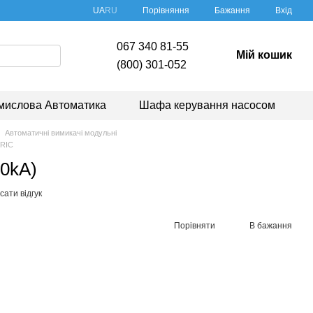
Порівняння
UA
RU
Бажання
Вхід
067 340 81-55
Мій кошик
(800) 301-052
мислова Автоматика
Шафа керування насосом
Автоматичні вимикачі модульні
TRIC
0kA)
ати відгук
Порівняти
В бажання