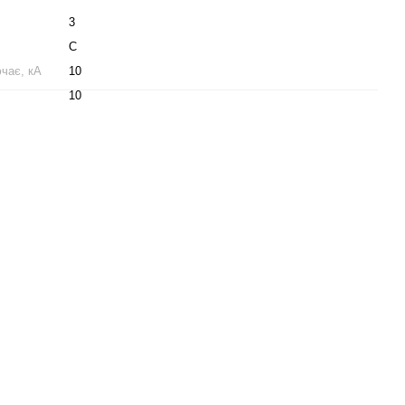
3
C
чає, кА
10
10