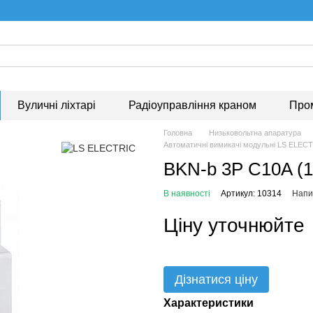
Вуличні ліхтарі
Радіоуправління краном
Про
Головна
Низьковольтна апаратура
Автоматичні вимикачі модульні LS ELEC
BKN-b 3P C10A (1
В наявності
Артикул: 10314
Напис
Ціну уточнюйте
Дізнатися ціну
Характеристики