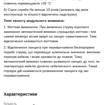
повинна перевищувати +35 °C.
6) Строк служби Не менше 10 років (залежить від умов
експлуатації та кількості відключень надструму).
Типи захисту модульного вимикача:
1. Миттєве вимкнення. При виявленні струму короткого
замикання автоматичний вимикач спрацьовує миттєво і тим
самим мінімізує вплив аварії на ланцюг навантаження. Таке
відключення називається миттєвим.
2. Відключення ланцюга при перевантаженні Безперервне
перебіг струму, що перевищує номінальне значення, викликає
перегрів кабелю і може призвести до пожежі. Тому
автоматичний вимикач повинен розімкнути ланцюг до того, як
температура кабелю досягне небезпечного значення. Такий
порядок дій називається розмиканням ланцюга під час
перевантаження.
Характеристики
Кількість