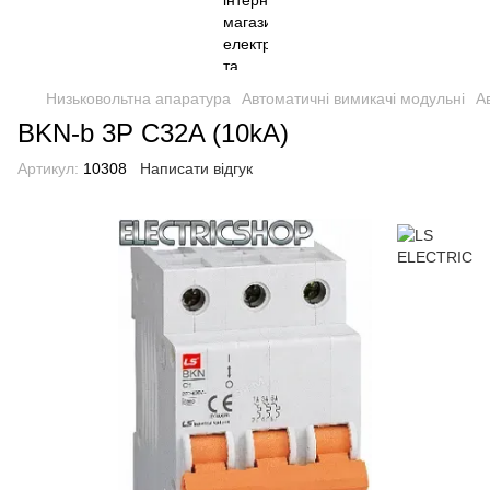
Низьковольтна апаратура
Автоматичні вимикачі модульні
А
BKN-b 3P C32A (10kA)
Артикул:
10308
Написати відгук