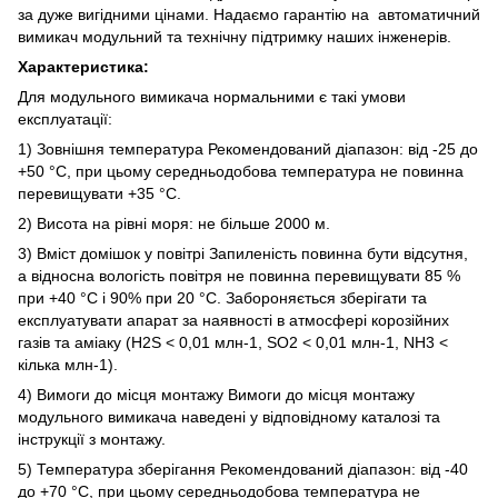
за дуже вигідними цінами. Надаємо гарантію на автоматичний
вимикач модульний та технічну підтримку наших інженерів.
Характеристика:
Для модульного вимикача нормальними є такі умови
експлуатації:
1) Зовнішня температура Рекомендований діапазон: від -25 до
+50 °C, при цьому середньодобова температура не повинна
перевищувати +35 °C.
2) Висота на рівні моря: не більше 2000 м.
3) Вміст домішок у повітрі Запиленість повинна бути відсутня,
а відносна вологість повітря не повинна перевищувати 85 %
при +40 °C і 90% при 20 °C. Забороняється зберігати та
експлуатувати апарат за наявності в атмосфері корозійних
газів та аміаку (H2S < 0,01 млн-1, SO2 < 0,01 млн-1, NH3 <
кілька млн-1).
4) Вимоги до місця монтажу Вимоги до місця монтажу
модульного вимикача наведені у відповідному каталозі та
інструкції з монтажу.
5) Температура зберігання Рекомендований діапазон: від -40
до +70 °C, при цьому середньодобова температура не