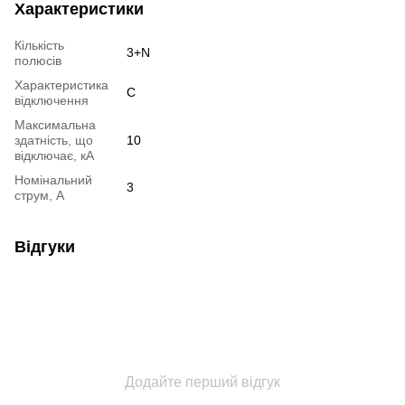
Характеристики
Кількість
3+N
полюсів
Характеристика
C
відключення
Максимальна
здатність, що
10
відключає, кА
Номінальний
3
струм, А
Відгуки
Додайте перший відгук