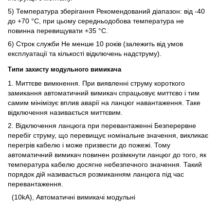
5) Температура зберігання Рекомендований діапазон: від -40
до +70 °C, при цьому середньодобова температура не
повинна перевищувати +35 °C.
6) Строк служби Не менше 10 років (залежить від умов
експлуатації та кількості відключень надструму).
Типи захисту модульного вимикача
1. Миттєве вимкнення. При виявленні струму короткого
замикання автоматичний вимикач спрацьовує миттєво і тим
самим мінімізує вплив аварії на ланцюг навантаження. Таке
відключення називається миттєвим.
2. Відключення ланцюга при перевантаженні Безперервне
перебіг струму, що перевищує номінальне значення, викликає
перегрів кабелю і може призвести до пожежі. Тому
автоматичний вимикач повинен розімкнути ланцюг до того, як
температура кабелю досягне небезпечного значення. Такий
порядок дій називається розмиканням ланцюга під час
перевантаження.
(10kA), Автоматичні вимикачі модульні