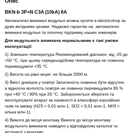
Опис
BKN-b 3P+N C3A (10kA) 6A
Автоматичні вимикачі модульні можна купити в electricshop за
дуже вигідними цінами. Надаємо гарантію на автоматичні
вимикачі модульні та технічну підтримку наших інженерів.
Для модульного вимикача нормальними є такі умови
експлуатації:
1) Зовнішня температура Рекомендований діапазон: від -25 до
+50 °C, при цьому середньодобова температура не повинна
перевищувати +35 °C.
2) Висота на рівні моря: не більше 2000 м.
3) Вміст домішок у повітрі Запиленість повинна бути відсутня,
а відносна вологість повітря не повинна перевищувати 85 %
при +40 °C і 90% при 20 °C. Забороняється зберігати та
експлуатувати апарат за наявності в атмосфері корозійних
газів та аміаку (H2S < 0,01 млн-1, SO2 < 0,01 млн-1, NH3 <
кілька млн-1).
4) Вимоги до місця монтажу Вимоги до місця монтажу
модульного вимикача наведені у відповідному каталозі та
інструкції з монтажу.