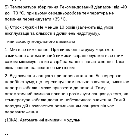
5) Температура зберігання Рекомендований діапазон: від -40
до +70 °C, при цьому середньодобова температура не
повинна перевищувати +35 °C.
6) Строк служби Не менше 10 років (залежить від умов
експлуатації та кількості відключень надструму).
Типи захисту модульного вимикача
1. Миттєве вимкнення. При виявленні струму короткого
замикання автоматичний вимикач спрацьовує миттєво і тим
самим мінімізує вплив аварії на ланцюг навантаження. Таке
відключення називається миттєвим.
2. Відключення ланцюга при перевантаженні Безперервне
перебіг струму, що перевищує номінальне значення, викликає
перегрів кабелю і може призвести до пожежі. Тому
автоматичний вимикач повинен розімкнути ланцюг до того, як
температура кабелю досягне небезпечного значення. Такий
порядок дій називається розмиканням ланцюга під час
перевантаження.
(10kA), Автоматичні вимикачі модульні