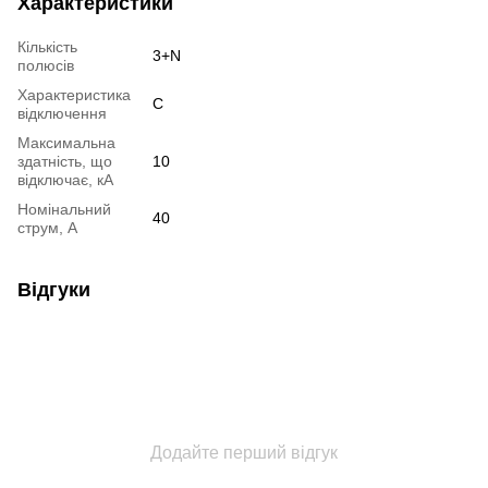
Характеристики
Кількість
3+N
полюсів
Характеристика
C
відключення
Максимальна
здатність, що
10
відключає, кА
Номінальний
40
струм, А
Відгуки
Додайте перший відгук