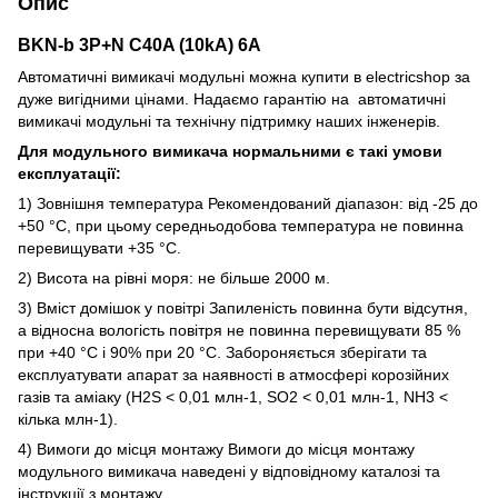
Опис
BKN-b 3P+N C40A (10kA) 6A
Автоматичні вимикачі модульні можна купити в electricshop за
дуже вигідними цінами. Надаємо гарантію на автоматичні
вимикачі модульні та технічну підтримку наших інженерів.
Для модульного вимикача нормальними є такі умови
експлуатації:
1) Зовнішня температура Рекомендований діапазон: від -25 до
+50 °C, при цьому середньодобова температура не повинна
перевищувати +35 °C.
2) Висота на рівні моря: не більше 2000 м.
3) Вміст домішок у повітрі Запиленість повинна бути відсутня,
а відносна вологість повітря не повинна перевищувати 85 %
при +40 °C і 90% при 20 °C. Забороняється зберігати та
експлуатувати апарат за наявності в атмосфері корозійних
газів та аміаку (H2S < 0,01 млн-1, SO2 < 0,01 млн-1, NH3 <
кілька млн-1).
4) Вимоги до місця монтажу Вимоги до місця монтажу
модульного вимикача наведені у відповідному каталозі та
інструкції з монтажу.