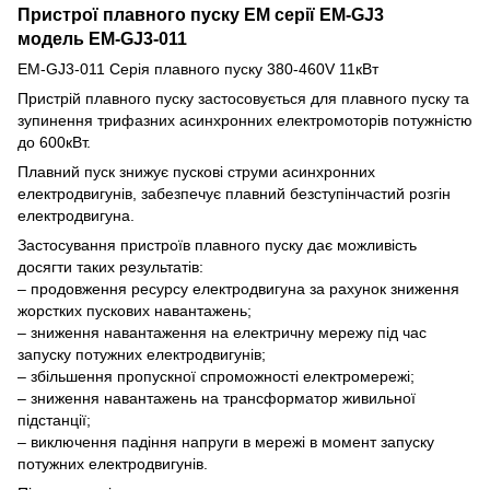
Пристрої плавного пуску EM серії EM-GJ3
модель
EM-GJ3-011
EM-GJ3-011 Серія плавного пуску 380-460V 11кВт
Пристрій плавного пуску застосовується для плавного пуску та
зупинення трифазних асинхронних електромоторів потужністю
до 600кВт.
Плавний пуск знижує пускові струми асинхронних
електродвигунів, забезпечує плавний безступінчастий розгін
електродвигуна.
Застосування пристроїв плавного пуску дає можливість
досягти таких результатів:
– продовження ресурсу електродвигуна за рахунок зниження
жорстких пускових навантажень;
– зниження навантаження на електричну мережу під час
запуску потужних електродвигунів;
– збільшення пропускної спроможності електромережі;
– зниження навантажень на трансформатор живильної
підстанції;
– виключення падіння напруги в мережі в момент запуску
потужних електродвигунів.