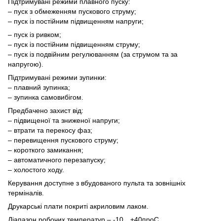
Підтримувані режими плавного пуску:
– пуск з обмеженням пускового струму;
– пуск із постійним підвищенням напруги;
– пуск із ривком;
– пуск із постійним підвищенням струму;
– пуск із подвійним регулюванням (за струмом та за
напругою).
Підтримувані режими зупинки:
– плавний зупинка;
– зупинка самовибігом.
Предбачено захист від:
– підвищеної та зниженої напруги;
– втрати та перекосу фаз;
– перевищення пускового струму;
– короткого замикання;
– автоматичного перезапуску;
– холостого ходу.
Керування доступне з вбудованого пульта та зовнішніх
терміналів.
Друкарські плати покриті акриловим лаком.
Діапазон робочих температур – -10…+40
про
С