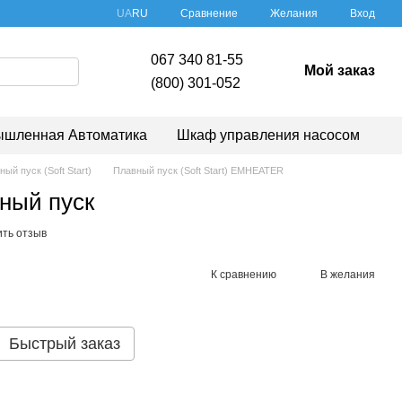
Сравнение
UA
RU
Желания
Вход
067 340 81-55
Мой заказ
(800) 301-052
шленная Автоматика
Шкаф управления насосом
ый пуск (Soft Start)
Плавный пуск (Soft Start) EMHEATER
ный пуск
ить отзыв
К сравнению
В желания
Быстрый заказ