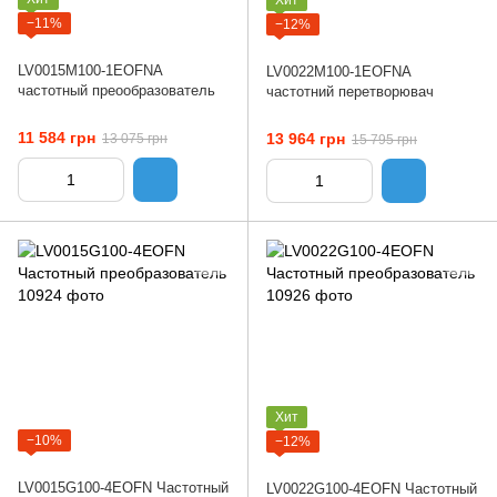
−11%
−12%
LV0015M100-1EOFNA
LV0022M100-1EOFNA
частотный преообразователь
частотний перетворювач
11 584 грн
13 964 грн
13 075 грн
15 795 грн
Хит
−10%
−12%
LV0015G100-4EOFN Частотный
LV0022G100-4EOFN Частотный